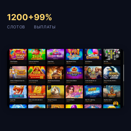
1200+
99%
СЛОТОВ
ВЫПЛАТЫ