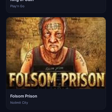
Play'n Go
Folsom Prison
Nolimit City