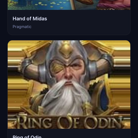
Hand of Midas
Pragmatic
Ring of Odin