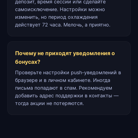
депозит, время сессии или сделайте
самоисключение. Настройки можно
изменить, но период охлаждения
действует 72 часа. Мелочь, а приятно.
Почему не приходят уведомления о
бонусах?
Проверьте настройки push-уведомлений в
браузере и в личном кабинете. Иногда
письма попадают в спам. Рекомендуем
добавить адрес поддержки в контакты —
тогда акции не потеряются.