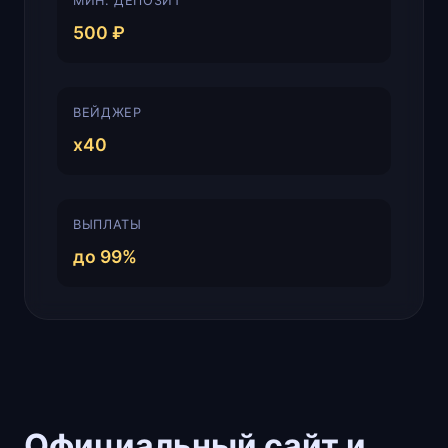
МИН. ДЕПОЗИТ
500 ₽
ВЕЙДЖЕР
x40
ВЫПЛАТЫ
до 99%
Официальный сайт и