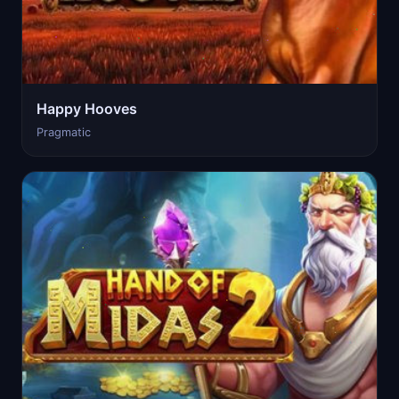
Happy Hooves
Pragmatic