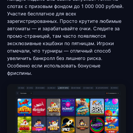
слотах с призовым фондом до 1 000 000 рублей.
Участие бесплатное для всех
зарегистрированных. Просто крутите любимые
автоматы — и зарабатывайте очки. Следите за
промо-страницей, там часто появляются
эксклюзивные кэшбэки по пятницам. Игроки
отмечали, что турниры — отличный способ
увеличить банкролл без лишнего риска.
Особенно если использовать бонусные
фриспины.