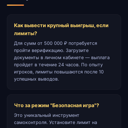
Как вывести крупный выигрыш, если
лимиты?
Для сумм от 500 000 ₽ потребуется
пройти верификацию. Загрузите
документы в личном кабинете — выплата
пройдет в течение 24 часов. По опыту
игроков, лимиты повышаются после 10
успешных выводов.
Что за режим "Безопасная игра"?
Это уникальный инструмент
самоконтроля. Установите лимит на